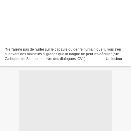
"Ne t'arrête pas de hurler sur le cadavre du genre humain que tu vois s'en
aller vers des malheurs si grands que la langue ne peut les décrire" (Ste
Catherine de Sienne, Le Livre des dialogues, CVII) ---------------- Un lecteur
de ce blog que j'interrogeais...