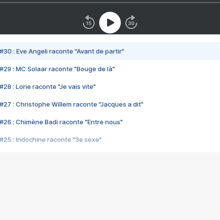
#30 : Eve Angeli raconte "Avant de partir"
#29 : MC Solaar raconte "Bouge de là"
28 : Lorie raconte "Je vais vite"
#27 : Christophe Willem raconte "Jacques a dit"
#26 : Chimène Badi raconte "Entre nous"
#25 : Indochine raconte "3e sexe"
#24 : Zaho raconte "C'est chelou"
#23 : Patrick Bruel raconte "Au café des délices"
#22 : Kyo raconte "Le chemin"
#21 : Nolwenn Leroy raconte "Cassé"