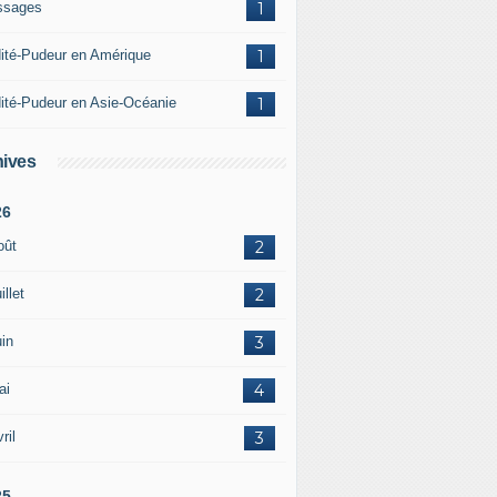
ssages
1
ité-Pudeur en Amérique
1
ité-Pudeur en Asie-Océanie
1
ives
26
oût
2
illet
2
in
3
ai
4
ril
3
25