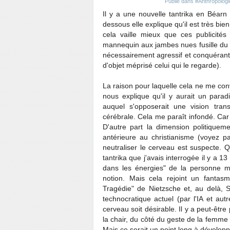
Publié dans
#Anthropologi
Il y a une nouvelle tantrika en Béarn 
dessous elle explique qu'il est très bie
cela vaille mieux que ces publicité
mannequin aux jambes nues fusille du r
nécessairement agressif et conquérant - 
d'objet méprisé celui qui le regarde).
La raison pour laquelle cela ne me con
nous explique qu'il y aurait un para
auquel s'opposerait une vision tran
cérébrale. Cela me paraît infondé. Car 
D'autre part la dimension politiqueme
antérieure au christianisme (voyez p
neutraliser le cerveau est suspecte. 
tantrika que j'avais interrogée il y a 13
dans les énergies" de la personne m
notion. Mais cela rejoint un fantas
Tragédie" de Nietzsche et, au delà,
technocratique actuel (par l'IA et au
cerveau soit désirable. Il y a peut-être
la chair, du côté du geste de la femme 
Mais ce serait un point long à dévelop