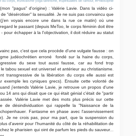
e du corps
,
#Shivaïsme yoga tantrisme
,
#Spiritualités de l'amour
,
#Philosophie
(mon "pagus" d'origine) : Valérie Lavie. Dans la vidéo ci-
n de "désérotiser" la sexualité. Je ne suis pas convaincu que
s (j'en voyais encore une dans la rue ce matin) où une
egard le passant (depuis MeToo, le corps féminin doit être
pour échapper à la l'objectivation, il doit réduire au statut
vainc pas, c'est que cela procède d'une vulgate fausse : on
digme judéochrétien erroné fondé sur la haine du corps,
sgressive du sexe tout aussi fausse, car au fond trop
le tabou sexuel est universel et antérieur au christianisme.
nt transgressive de la libération du corps elle aussi est
ar exemple les cyniques grecs). Ensuite cette volonté de
Quand j'entends Valérie Lavie, je retrouve un propos d'une
 ou 14 ans qui disait que ce qui était génial c'était de "partir
assée. Valérie Lavie met des mots plus précis sur cette
me de désindividuation qui rappelle la "Naissance de la
 Schopenhauer. Fantasme en phase avec l'asservissement
tre). Je ne crois pas, pour ma part, que la suspension du
 plus d'avenir pour l'humanité du côté de la réhabilitation de
chez le pharisien qui oint de parfum les pieds du sauveur...
per.