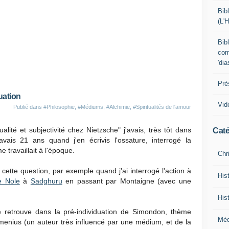
Bib
(L'
Bib
com
'di
Pré
uation
Vid
Publié dans
#Philosophie
,
#Médiums
,
#Alchimie
,
#Spiritualités de l'amour
lité et subjectivité chez Nietzsche" j'avais, très tôt dans
Caté
j'avais 21 ans quand j'en écrivis l'ossature, interrogé la
e travaillait à l'époque.
Chr
cette question, par exemple quand j'ai interrogé l'action à
His
e Nole
à
Sadghuru
en passant par Montaigne (avec une
His
e retrouve dans la pré-individuation de Simondon, thème
Mé
omenius (un auteur très influencé par une médium, et de la