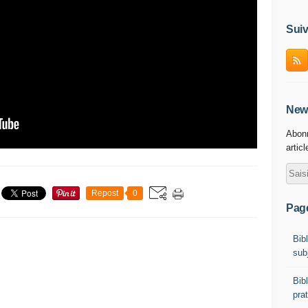
Suiv
News
Abonn
artic
Repost
0
Pag
Bibl
sub
Bib
prat