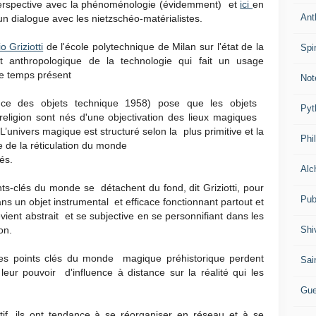
erspective avec la phénoménologie (évidemment) et
ici
en
Ant
un dialogue avec les nietzschéo-matérialistes.
o Griziotti
de l'école polytechnique de Milan sur l'état de la
Spir
nt anthropologique de la technologie qui fait un usage
le temps présent
Not
nce des objets technique
1958) pose que les objets
Pyt
igion sont nés d'une objectivation des lieux magiques
univers magique est structuré selon la plus primitive et la
Phi
e de la réticulation du monde
iés.
Alc
ints-clés du monde se détachent du fond, dit Griziotti, pour
Pub
dans un objet instrumental et efficace fonctionnant partout et
ient abstrait et se subjective en se personnifiant dans les
Shi
ion.
les points clés du monde magique préhistorique perdent
Sai
leur pouvoir d'influence à distance sur la réalité qui les
Gue
if, ils ont tendance à se réorganiser en réseau et à se