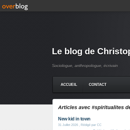
Le blog de Christo
Sociologue, anthropologue, écrivain
ACCUEIL
CONTACT
Articles avec #spiritualites d
New kid in town
31 Juillet 2026
, Rédigé par CC