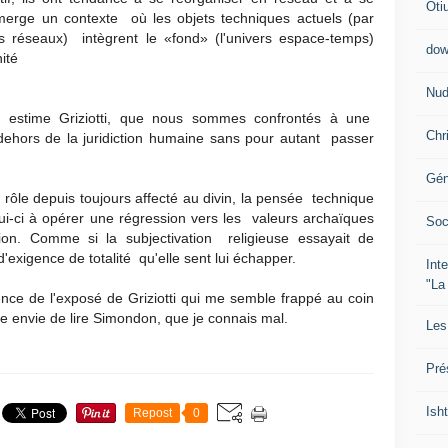
Oti
émerge un contexte où les objets techniques actuels (par
es réseaux) intègrent le «fond» (l'univers espace-temps)
dow
nité
Nud
, estime Griziotti, que nous sommes confrontés à une
Chr
dehors de la juridiction humaine sans pour autant passer
Gén
e rôle depuis toujours affecté au divin, la pensée technique
ui-ci à opérer une régression vers les valeurs archaïques
Soc
on. Comme si la subjectivation religieuse essayait de
'exigence de totalité qu'elle sent lui échapper.
Int
"La
ence de l'exposé de Griziotti qui me semble frappé au coin
nne envie de lire Simondon, que je connais mal.
Les
Pré
Isht
Repost
0