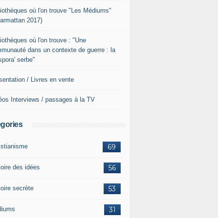
liothèques où l'on trouve "Les Médiums"
Harmattan 2017)
liothèques où l'on trouve : "Une
munauté dans un contexte de guerre : la
aspora' serbe"
sentation / Livres en vente
éos Interviews / passages à la TV
gories
istianisme
69
toire des idées
56
toire secrète
53
diums
31