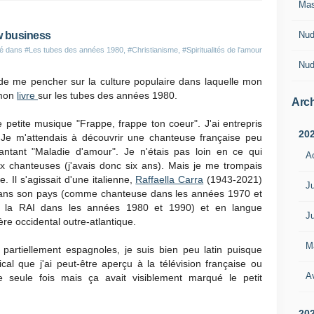
Ma
Nud
ow business
ié dans
#Les tubes des années 1980
,
#Christianisme
,
#Spiritualités de l'amour
Nud
 de me pencher sur la culture populaire dans laquelle mon
 mon
livre
sur les tubes des années 1980.
Arch
e petite musique "Frappe, frappe ton coeur". J'ai entrepris
20
 Je m'attendais à découvrir une chanteuse française peu
tant "Maladie d'amour". Je n'étais pas loin en ce qui
A
x chanteuses (j'avais donc six ans). Mais je me trompais
. Il s'agissait d'une italienne,
Raffaella Carra
(1943-2021)
Ju
dans son pays (comme chanteuse dans les années 1970 et
 à la RAI dans les années 1980 et 1990) et en langue
Ju
re occidental outre-atlantique.
M
artiellement espagnoles, je suis bien peu latin puisque
al que j'ai peut-être aperçu à la télévision française ou
Av
 seule fois mais ça avait visiblement marqué le petit
20