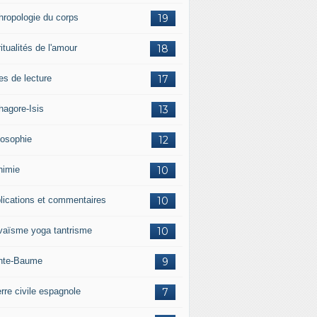
hropologie du corps
19
itualités de l'amour
18
es de lecture
17
hagore-Isis
13
losophie
12
himie
10
lications et commentaires
10
vaïsme yoga tantrisme
10
nte-Baume
9
rre civile espagnole
7