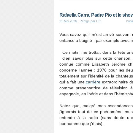
Rafaella Carra, Padre Pio et le sh
21 Mai 2026
, Rédigé par CC
Publ
Vous savez qu'il m'est arrivé souvent
enfance a baigné - par exemple avec
Ce matin me trottait dans la tête un
d'en savoir plus sur cette chanson.
connue comme Elisabeth Jérôme chan
concerne l'année : 1976 pour les deu
totalement sur l'identité de la chanteuse
qui a fait une
carrière
extraordinaire 
comme présentatrice de télévision
espagnole, en Ibérie et dans l'hémisphè
Notez que, malgré mes ascendances p
j'ignorais tout de ce phénomène music
entendu à la radio (sans doute une
bonhomme que j'étais).