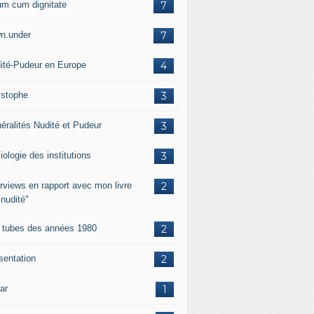
um cum dignitate
7
n.under
7
ité-Pudeur en Europe
4
istophe
3
éralités Nudité et Pudeur
3
iologie des institutions
3
erviews en rapport avec mon livre
2
 nudité"
 tubes des années 1980
2
sentation
2
ar
1