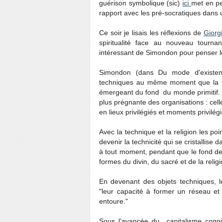
guérison symbolique (sic)
ici
met en p
rapport avec les pré-socratiques dans 
Ce soir je lisais les réflexions de
Giorgi
spiritualité face au nouveau tourna
intéressant de Simondon pour penser 
Simondon (dans
Du mode d'existe
techniques au même moment que la rel
émergeant du fond du monde primitif. L’
plus prégnante des organisations : cell
en lieux privilégiés et moments privilég
Avec la technique et la religion les po
devenir la technicité qui se cristallise 
à tout moment, pendant que le fond dev
formes du divin, du sacré et de la relig
En devenant des objets techniques, 
"leur capacité à former un réseau et 
entoure."
Sous l’avancée du capitalisme cognit