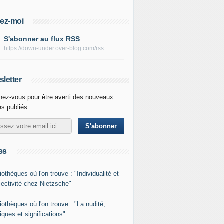
ez-moi
S'abonner au flux RSS
https://down-under.over-blog.com/rss
letter
ez-vous pour être averti des nouveaux
les publiés.
es
iothèques où l'on trouve : "Individualité et
jectivité chez Nietzsche"
liothèques où l'on trouve : "La nudité,
iques et significations"