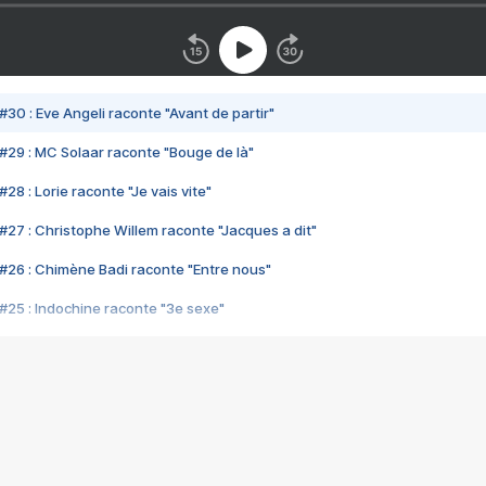
#30 : Eve Angeli raconte "Avant de partir"
#29 : MC Solaar raconte "Bouge de là"
28 : Lorie raconte "Je vais vite"
#27 : Christophe Willem raconte "Jacques a dit"
#26 : Chimène Badi raconte "Entre nous"
#25 : Indochine raconte "3e sexe"
#24 : Zaho raconte "C'est chelou"
#23 : Patrick Bruel raconte "Au café des délices"
#22 : Kyo raconte "Le chemin"
#21 : Nolwenn Leroy raconte "Cassé"