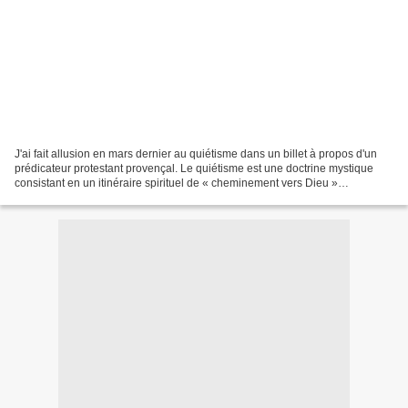
J'ai fait allusion en mars dernier au quiétisme dans un billet à propos d'un
prédicateur protestant provençal. Le quiétisme est une doctrine mystique
consistant en un itinéraire spirituel de « cheminement vers Dieu »
caractérisée par une grande passivité...