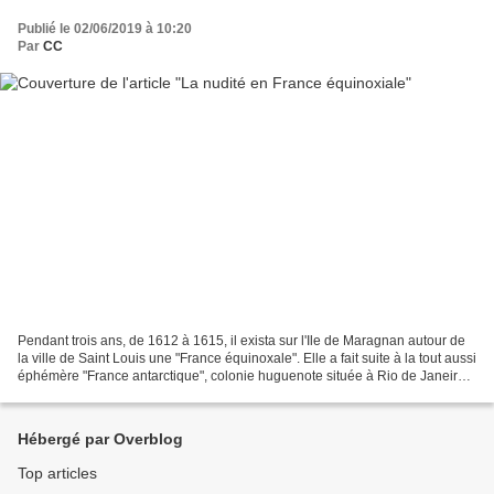
Publié le 02/06/2019 à 10:20
Par
CC
Pendant trois ans, de 1612 à 1615, il exista sur l'Ile de Maragnan autour de
la ville de Saint Louis une "France équinoxale". Elle a fait suite à la tout aussi
éphémère "France antarctique", colonie huguenote située à Rio de Janeiro
(1555-1560) sur lequel...
Hébergé par Overblog
Top articles