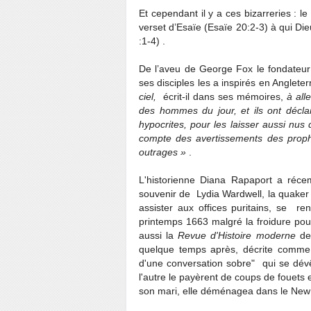
Et cependant il y a ces bizarreries : le
verset d’Esaïe (Esaïe 20:2-3) à qui D
:1-4) .
De l’aveu de George Fox le fondateur
ses disciples les a inspirés en Anglete
ciel,
écrit-il dans ses mémoires,
à alle
des hommes du jour, et ils ont déclar
hypocrites, pour les laisser aussi nu
compte des avertissements des proph
outrages »
.
L'historienne Diana Rapaport a ré
souvenir de Lydia Wardwell, la quaker
assister aux offices puritains, se r
printemps 1663 malgré la froidure pou
aussi la
Revue d'Histoire moderne
de 
quelque temps après, décrite comme 
d'une conversation sobre" qui se dév
l'autre le payèrent de coups de fouets 
son mari, elle déménagea dans le New 