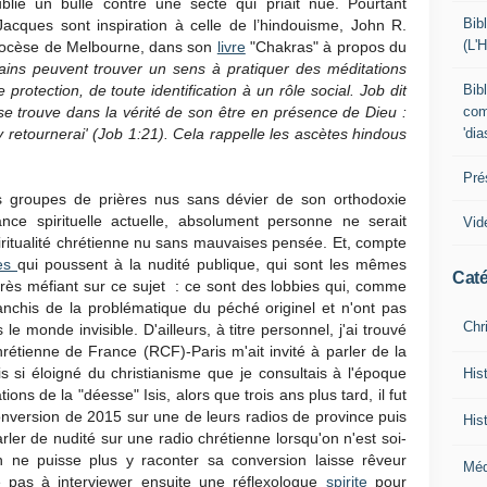
lié un bulle contre une secte qui priait nue. Pourtant
Bib
cques sont inspiration à celle de l’hindouisme, John R.
(L'
diocèse de Melbourne, dans son
livre
"Chakras" à propos du
ains peuvent trouver un sens à pratiquer des méditations
Bib
protection, de toute identification à un rôle social. Job dit
com
 se trouve dans la vérité de son être en présence de Dieu :
'di
'y retournerai' (Job 1:21). Cela rappelle les ascètes hindous
Pré
des groupes de prières nus sans dévier de son orthodoxie
nce spirituelle actuelle, absolument personne ne serait
Vid
iritualité chrétienne nu sans mauvaises pensée. Et, compte
ies
qui poussent à la nudité publique, qui sont les mêmes
Caté
r très méfiant sur ce sujet : ce sont des lobbies qui, comme
ranchis de la problématique du péché originel et n'ont pas
Chr
e monde invisible. D'ailleurs, à titre personnel, j'ai trouvé
rétienne de France (RCF)-Paris m'ait invité à parler de la
is si éloigné du christianisme que je consultais à l'époque
His
ons de la "déesse" Isis, alors que trois ans plus tard, il fut
onversion de 2015 sur une de leurs radios de province puis
His
ler de nudité sur une radio chrétienne lorsqu'on n'est soi-
n ne puisse plus y raconter sa conversion laisse rêveur
Mé
e pas à interviewer ensuite une réflexologue
spirite
pour