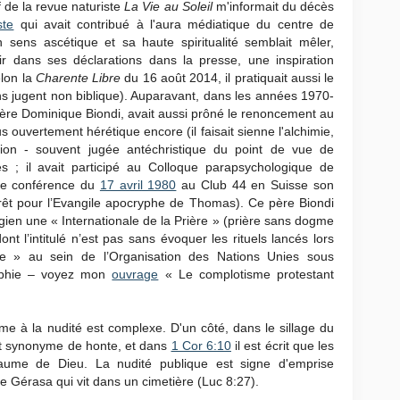
f de la revue naturiste
La Vie au Soleil
m'informait du décès
ste
qui avait contribué à l'aura médiatique du centre de
sens ascétique et sa haute spiritualité semblait mêler,
r dans ses déclarations dans la presse, une inspiration
elon la
Charente Libre
du 16 août 2014, il pratiquait aussi le
 jugent non biblique). Auparavant, dans les années 1970-
 père Dominique Biondi, avait aussi prôné le renoncement au
us ouvertement hérétique encore (il faisait sienne l'alchimie,
tion - souvent jugée antéchristique du point de vue de
es ; il avait participé au Colloque parapsychologique de
ne conférence du
17 avril 1980
au Club 44 en Suisse son
rêt pour l’Evangile apocryphe de Thomas). Ce père Biondi
en une « Internationale de la Prière » (prière sans dogme
 l’intitulé n’est pas sans évoquer les rituels lancés lors
e » au sein de l’Organisation des Nations Unies sous
sophie – voyez mon
ouvrage
« Le complotisme protestant
sme à la nudité est complexe. D'un côté, dans le sillage du
st synonyme de honte, et dans
1 Cor 6:10
il est écrit que les
aume de Dieu. La nudité publique est signe d'emprise
Gérasa qui vit dans un cimetière (Luc 8:27).