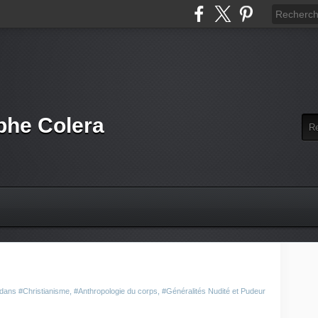
phe Colera
 dans
#Christianisme
,
#Anthropologie du corps
,
#Généralités Nudité et Pudeur