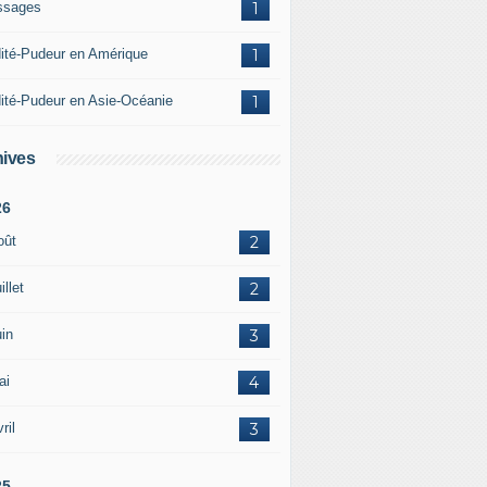
ssages
1
ité-Pudeur en Amérique
1
ité-Pudeur en Asie-Océanie
1
ives
26
oût
2
illet
2
in
3
ai
4
ril
3
25