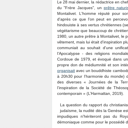
Le 28 mai dernier, la rédactrice en che
du "Frère Jacques", un
prêtre naturi
Montalivet. L'homme réputé pour son 
d'après ce que l'on peut en percevoi
hindouiste à ses vertus chrétiennes (s
végétarisme que beaucoup de chrétiens
1980, un autre prêtre à Montalivet, le
vêtement, mais lui était d'inspiration pl
communiait au souhait d'une unifica
l'Apocalypse - des religions mondial
Cordoue de 1979, et évoqué dans u
propre don de médiumnité et son inté
organisait
avec un bouddhiste cambodgi
à 20h30 pour l’harmonie du monde) dont
des diverses « Journées de la Terr
l’inspiration de la Société de Théo
contemporain » (L’Harmattan, 2019).
La question du rapport du christiani
judaïsme, la nudité dès la Genèse e
impudiques n'hériteront pas du Roy
démoniaque comme pour le possédé de 