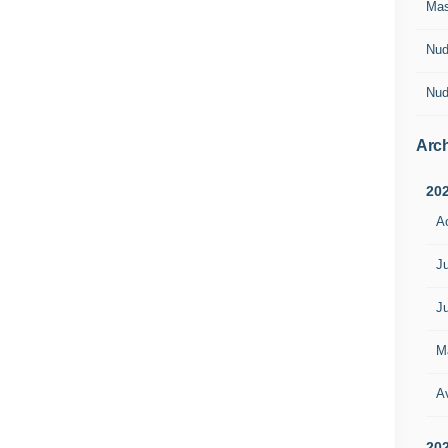
Ma
Nud
Nud
Arch
20
A
Ju
Ju
M
Av
20