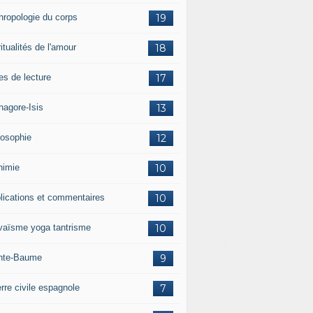
hropologie du corps
19
itualités de l'amour
18
es de lecture
17
hagore-Isis
13
losophie
12
himie
10
lications et commentaires
10
vaïsme yoga tantrisme
10
nte-Baume
9
rre civile espagnole
7