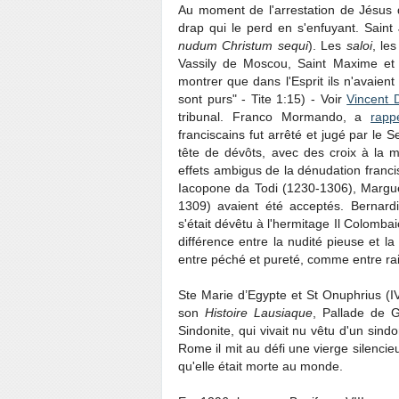
Au moment de l'arrestation de Jésus
drap qui le perd en s'enfuyant. Sain
nudum Christum sequi
). Les
saloi
, le
Vassily de Moscou, Saint Maxime et 
montrer que dans l'Esprit ils n'avaien
sont purs" - Tite 1:15) - Voir
Vincent 
tribunal. Franco Mormando, a
rapp
franciscains fut arrêté et jugé par le 
tête de dévôts, avec des croix à la m
effets ambigus de la dénudation franc
Iacopone da Todi (1230-1306), Margue
1309) avaient été acceptés. Bernard
s'était dévêtu à l'hermitage Il Colomb
différence entre la nudité pieuse et la
entre péché et pureté, comme entre rais
Ste Marie d’Egypte et St Onuphrius (IV
son
Histoire Lausiaque
, Pallade de 
Sindonite, qui vivait nu vêtu d'un sind
Rome il mit au défi une vierge silencie
qu'elle était morte au monde.