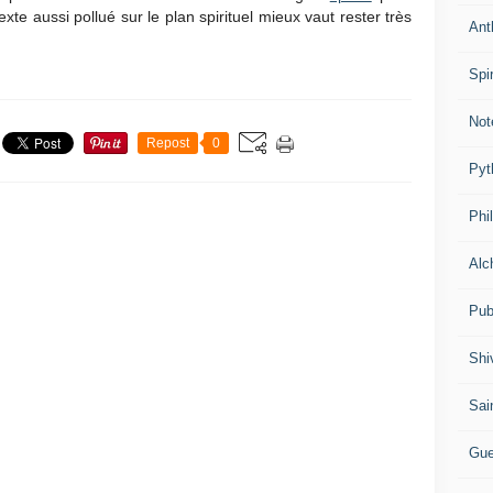
xte aussi pollué sur le plan spirituel mieux vaut rester très
Ant
Spir
Not
Repost
0
Pyt
Phi
Alc
Pub
Shi
Sai
Gue