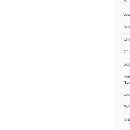
Oti
dow
Nud
Chr
Gén
Soc
Int
"La
Les
Pré
Isht