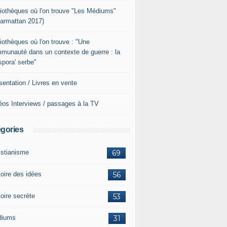
liothèques où l'on trouve "Les Médiums"
Harmattan 2017)
liothèques où l'on trouve : "Une
munauté dans un contexte de guerre : la
aspora' serbe"
sentation / Livres en vente
éos Interviews / passages à la TV
gories
istianisme
69
toire des idées
56
toire secrète
53
diums
31