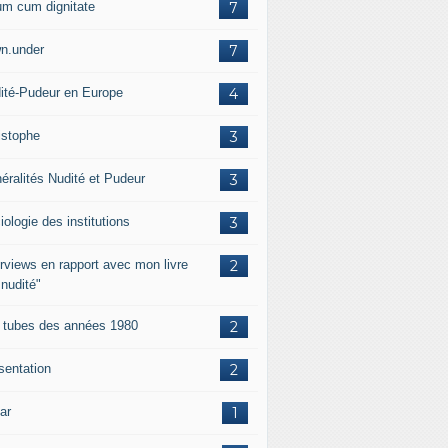
um cum dignitate
7
n.under
7
ité-Pudeur en Europe
4
istophe
3
éralités Nudité et Pudeur
3
iologie des institutions
3
erviews en rapport avec mon livre
2
 nudité"
 tubes des années 1980
2
sentation
2
ar
1