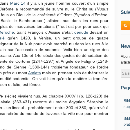
 dans
Marc 14
il y a un jeune homme couvert d'un simple
t Jérôme a recommandé de suivre nu le Christ nu (
Nudus
Suiv
s fous en Dieu de la chrétienté d'Orient (Syméon d’Emèse,
Basile le Bienheureux ) allaient nus dans les rues pour
t plus de mauvaises tentations ("Tout est pur pour ceux qui
Déroche
. Saint François d'Assise s'était
dénudé
devant un
elé
qu'en 1420, à Venise, un petit groupe de quatre
Seigneur de la Nuit pour avoir marché nu dans les rues à la
News
ain sur l'accusation de sodomie. Voilà bien un signe des
iscaine. Aux 13e et 14e siècle des gestes de dénudation de
Abonn
rite de Cortone (1247-1297) et Angèle de Foligno (1248-
artic
ino de Sienne (1380-144) troisième fondateur de l'ordre
aio près du mont
Amiata
mais en prenant soin de théoriser la
 nudité sodomite. On voit bien qu'en la matière la frontière
on et folie, est ténue.
Pag
e siècle) vivaient nus. Au chapitre XXXVII (p. 128-129) de
Bibl
Galatie (363-431) raconte du moine égyptien Sérapion le
sub
on - un linceul - probablement entre 300 et 350, qu'arrivé à
use retirée du monde de traverser la ville nue pour montrer
Bib
prat