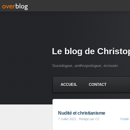
Le blog de Christo
Sociologue, anthropologue, écrivain
ACCUEIL
CONTACT
Nudité et christianisme
7 Juillet 2021
, Rédigé par CC
Publié