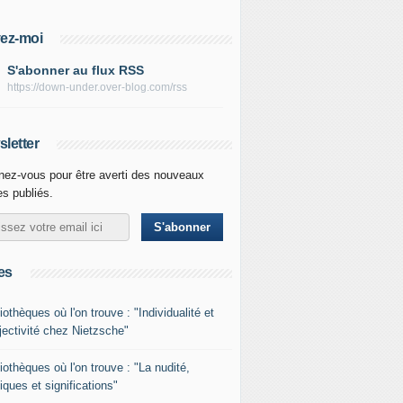
ez-moi
S'abonner au flux RSS
https://down-under.over-blog.com/rss
letter
ez-vous pour être averti des nouveaux
les publiés.
es
iothèques où l'on trouve : "Individualité et
jectivité chez Nietzsche"
liothèques où l'on trouve : "La nudité,
iques et significations"