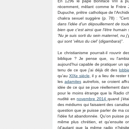
En 1296 le pape Boniface VIII a pub
récemment, mêlant comme le Frère Ja
Dupuche, prêtre catholique de l'Archi
chakra sexuel suggère (p. 78) :
"Cert
dans l'idée d'un dépouillement de toute 
bien que c'est ainsi que l'être humain
'Nu je suis sorti du sein maternel, nu j
qui sont 'vêtus du ciel'
(
digambara
)".
Le christianisme pourrait-il rouvrir 
biblique ? Je pense que, vu l'ambia
aujourd'hui capable de pratiquer un sp
tenu de ce que j'ai déjà dit des
lobb
qu'au
XIXe siècle
, il y a lieu de reste
les
adamites
autrefois, se croient aff
idée de ce qui se joue réellement dans l
pour le moins étrange que la Radio ch
nudité en
novembre 2014
quand j'éta
des médiums qui faisaient des canalisati
question que je puisse parler de ma c
l'idée fut abandonnée. Qu'on puisse par
même plus chrétien, et qu'ensuite o
(d'autant que la même radio n'hésit