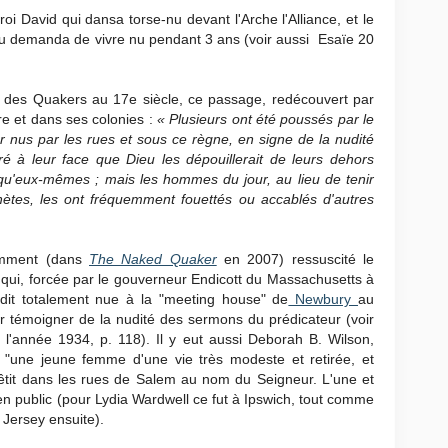
 roi David qui dansa torse-nu devant l'Arche l'Alliance, et le
ieu demanda de vivre nu pendant 3 ans (voir aussi Esaïe 20
 des Quakers au 17e siècle, ce passage, redécouvert par
rre et dans ses colonies :
« Plusieurs ont été poussés par le
r nus par les rues et sous ce règne, en signe de la nudité
é à leur face que Dieu les dépouillerait de leurs dehors
s qu'eux-mêmes ; mais les hommes du jour, au lieu de tenir
ètes, les ont fréquemment fouettés ou accablés d'autres
cemment (dans
The Naked Quaker
en 2007) ressuscité le
 qui, forcée par le gouverneur Endicott du Massachusetts à
endit totalement nue à la "meeting house" de
Newbury
au
r témoigner de la nudité des sermons du prédicateur (voir
l'année 1934, p. 118). Il y eut aussi Deborah B. Wilson,
"une jeune femme d'une vie très modeste et retirée, et
êtit dans les rues de Salem au nom du Seigneur. L'une et
en public (pour Lydia Wardwell ce fut à Ipswich, tout comme
Jersey ensuite).