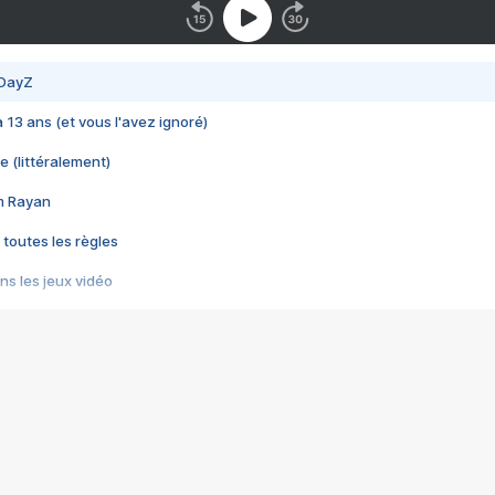
 DayZ
 a 13 ans (et vous l'avez ignoré)
e (littéralement)
im Rayan
 toutes les règles
s les jeux vidéo
us choquant de Rockstar ? - Le scandale BULLY
e plus moche de Steam
du RÊVE tourne au CAUCHEMAR
pendant 8 heures
it… à tort