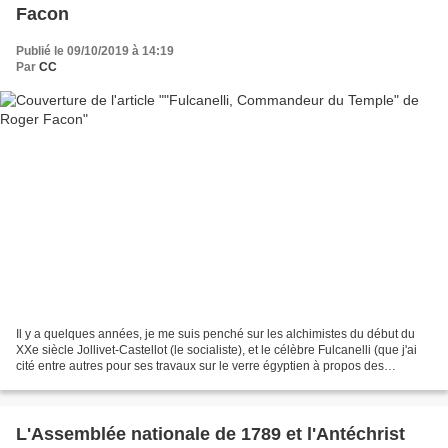
Facon
Publié le 09/10/2019 à 14:19
Par
CC
Il y a quelques années, je me suis penché sur les alchimistes du début du
XXe siècle Jollivet-Castellot (le socialiste), et le célèbre Fulcanelli (que j'ai
cité entre autres pour ses travaux sur le verre égyptien à propos des
remarques de Jonathan Black...
L'Assemblée nationale de 1789 et l'Antéchrist