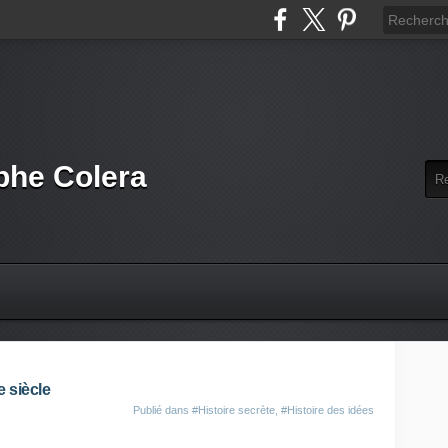
phe Colera
 siècle
Publié dans
#Histoire secrète
,
#Histoire des idées