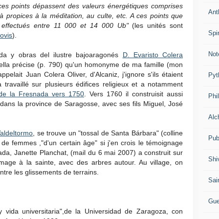
ces points dépassent des valeurs énergétiques comprises
Ant
à propices à la méditation, au culte, etc. A ces points que
effectués entre 11 000 et 14 000 Ub"
(les unités sont
Spir
ovis
).
Not
da y obras del ilustre bajoaragonés
D. Evaristo Colera
ella précise (p. 790) qu'un homonyme de ma famille (mon
pelait Juan Colera Oliver, d'Alcaniz, j'ignore s'ils étaient
Pyt
a travaillé sur plusieurs édifices religieux et a notamment
e la Fresnada vers 1750
. Vers 1760 il construisit aussi
Phi
 dans la province de Saragosse, avec ses fils Miguel, José
Alc
aldeltormo
, se trouve un "tossal de Santa Bárbara" (colline
Pub
e femmes ,"d'un certain âge" si j'en crois le témoignage
da, Janette Planchat, (mail du 6 mai 2007) a construit sur
Shi
mage à la sainte, avec des arbres autour. Au village, on
tre les glissements de terrains.
Sai
Gue
y vida universitaria",de la Universidad de Zaragoza, con