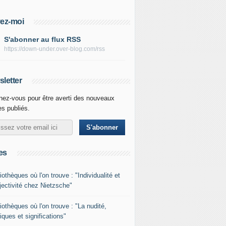
ez-moi
S'abonner au flux RSS
https://down-under.over-blog.com/rss
letter
ez-vous pour être averti des nouveaux
les publiés.
es
iothèques où l'on trouve : "Individualité et
jectivité chez Nietzsche"
liothèques où l'on trouve : "La nudité,
iques et significations"