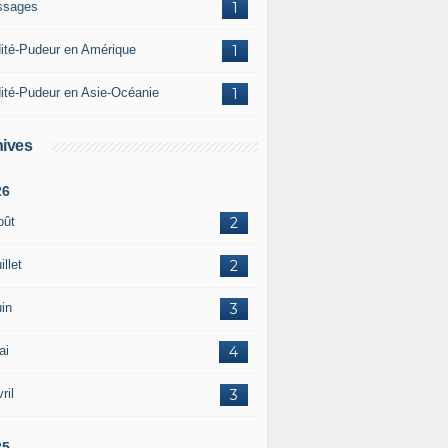
ssages
1
ité-Pudeur en Amérique
1
ité-Pudeur en Asie-Océanie
1
ives
26
oût
2
illet
2
in
3
ai
4
ril
3
25