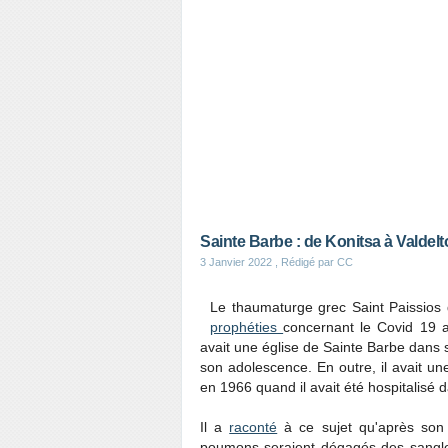
Sainte Barbe : de Konitsa à Valdel
3 Janvier 2022
, Rédigé par CC
Le thaumaturge grec Saint Paissios 
prophéties
concernant le Covid 19 
avait une église de Sainte Barbe dans so
son adolescence. En outre, il avait une 
en 1966 quand il avait été hospitalisé
Il a
raconté
à ce sujet qu'après son 
poumons seraient dégagés des sangles 