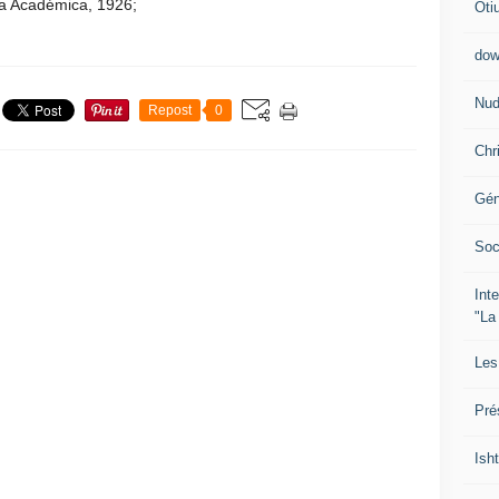
La Académica, 1926;
Oti
dow
Nud
Repost
0
Chr
Gén
Soc
Int
"La
Les
Pré
Isht