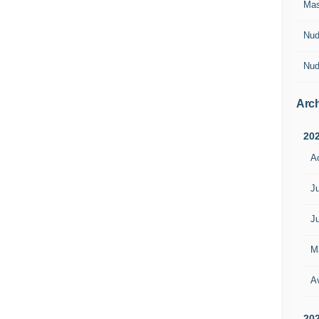
Ma
Nud
Nud
Arch
20
A
Ju
Ju
M
Av
20