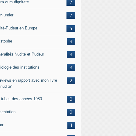
um cum dignitate
7
n.under
7
ité-Pudeur en Europe
4
istophe
3
éralités Nudité et Pudeur
3
iologie des institutions
3
erviews en rapport avec mon livre
2
 nudité"
 tubes des années 1980
2
sentation
2
ar
1