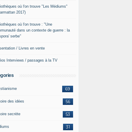
liothèques où l'on trouve "Les Médiums"
Harmattan 2017)
liothèques où l'on trouve : "Une
munauté dans un contexte de guerre : la
aspora' serbe"
sentation / Livres en vente
éos Interviews / passages à la TV
gories
istianisme
69
toire des idées
56
toire secrète
53
diums
31