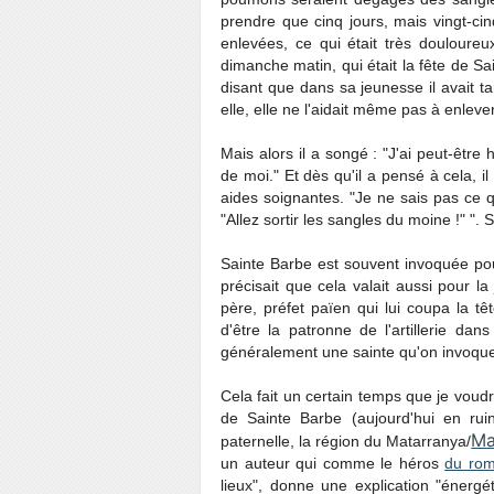
prendre que cinq jours, mais vingt-cinq
enlevées, ce qui était très douloureu
dimanche matin, qui était la fête de S
disant que dans sa jeunesse il avait ta
elle, elle ne l'aidait même pas à enleve
Mais alors il a songé : "J'ai peut-être
de moi." Et dès qu'il a pensé à cela, il
aides soignantes. "Je ne sais pas ce qu
"Allez sortir les sangles du moine !" ".
Sainte Barbe est souvent invoquée pou
précisait que cela valait aussi pour la
père, préfet païen qui lui coupa la tê
d'être la patronne de l'artillerie d
généralement une sainte qu'on invoque 
Cela fait un certain temps que je voudr
de Sainte Barbe (aujourd'hui en rui
Ma
paternelle, la région du Matarranya/
un auteur qui comme le héros
du ro
lieux", donne une explication "énergét