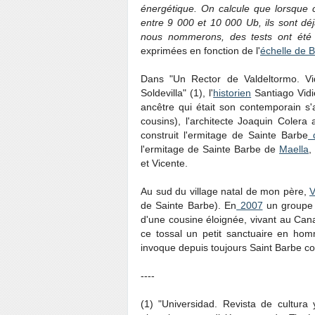
énergétique. On calcule que lorsque 
entre 9 000 et 10 000 Ub, ils sont déj
nous nommerons, des tests ont été 
exprimées en fonction de l'
échelle de B
Dans "Un Rector de Valdeltormo. Vi
Soldevilla" (1), l'
historien
Santiago Vidi
ancêtre qui était son contemporain s'ap
cousins), l'architecte Joaquin Colera 
construit l'ermitage de Sainte Barbe
d
l'ermitage de Sainte Barbe de
Maella
,
et Vicente.
Au sud du village natal de mon père,
V
de Sainte Barbe). En
2007
un groupe d
d'une cousine éloignée, vivant au Cana
ce tossal un petit sanctuaire en hom
invoque depuis toujours Saint Barbe con
----
(1) "Universidad. Revista de cultura 