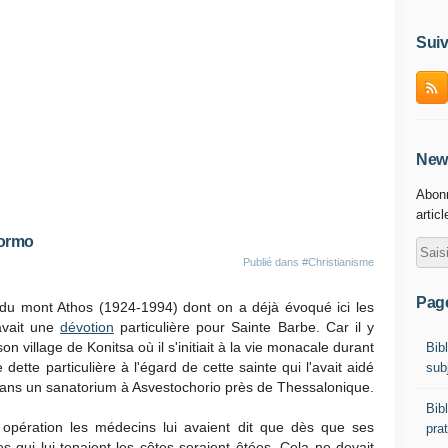
Suiv
News
Abonn
artic
tormo
Publié dans
#Christianisme
Pag
du mont Athos (1924-1994) dont on a déjà évoqué ici les
avait une
dévotion
particulière pour Sainte Barbe. Car il y
n village de Konitsa où il s'initiait à la vie monacale durant
Bibl
dette particulière à l'égard de cette sainte qui l'avait aidé
sub
 dans un sanatorium à Asvestochorio près de Thessalonique.
Bib
opération les médecins lui avaient dit que dès que ses
prat
qui lui tenaient les côtes seraient ôtées. Cela ne devait