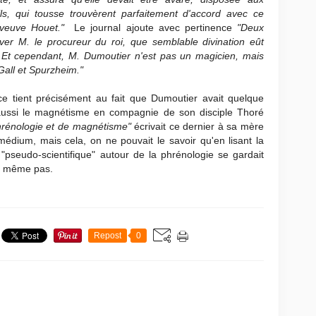
ls, qui tousse trouvèrent parfaitement d'accord avec ce
 veuve Houet."
Le journal ajoute avec pertinence
"Deux
erver M. le procureur du roi, que semblable divination eût
. Et cependant, M. Dumoutier n'est pas un magicien, mais
Gall et Spurzheim."
e tient précisément au fait que Dumoutier avait quelque
t aussi le magnétisme en compagnie de son disciple Thoré
rénologie et de magnétisme"
écrivait ce dernier à sa mère
i médium, mais cela, on ne pouvait le savoir qu'en lisant la
pseudo-scientifique" autour de la phrénologie se gardait
ait même pas.
Repost
0