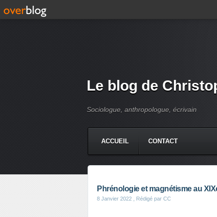
Le blog de Christo
Sociologue, anthropologue, écrivain
ACCUEIL
CONTACT
Phrénologie et magnétisme au XIXe
8 Janvier 2022
, Rédigé par CC