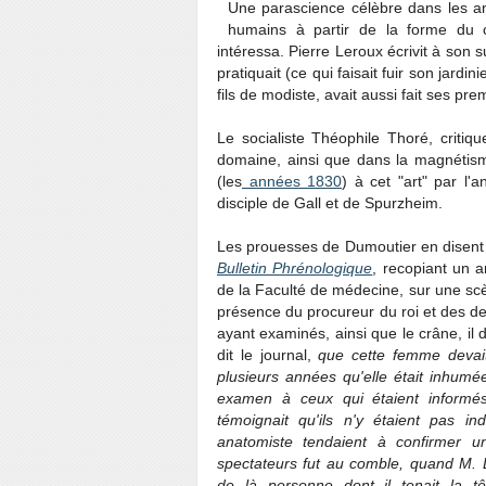
Une parascience célèbre dans les an
humains à partir de la forme du c
intéressa. Pierre Leroux écrivit à son 
pratiquait (ce qui faisait fuir son jardi
fils de modiste, avait aussi fait ses p
Le socialiste Théophile Thoré, critiqu
domaine, ainsi que dans la magnétisme
(les
années 1830
) à cet "art" par l
disciple de Gall et de Spurzheim.
Les prouesses de Dumoutier en disent 
Bulletin Phrénologique
, recopiant un 
de la Faculté de médecine, sur une sc
présence du procureur du roi et des de
ayant examinés, ainsi que le crâne, il d
dit le journal,
que cette femme devait 
plusieurs années qu'elle était inhumée
examen à ceux qui étaient informé
témoignait qu'ils n'y étaient pas in
anatomiste tendaient à confirmer un
spectateurs fut au comble, quand M.
de là personne dont il tenait la tê