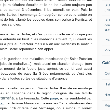
 jours s'étaient écoulés et ils ne les avaient toujours pas
Bib
x. Le samedi 3 décembre, il les attendit en vain. Puis le
(L'
ainte Barbe, il commença à maugréer contre cette sainte en
nt de fois allumé les bougies dans son église à Konitsa, et
Bib
r ses sangles.
com
'di
 heurté Sainte Barbe, et c'est pourquoi elle ne s'occupe pas
 a entendu un bruit. "Les médecins arrivent !", lui dirent les
Pré
i a pris au directeur mais il a dit aux médecins le matin :
 Sainte Barbe répondait à son appel.
Vid
r la guérison des maladies infectieuses (et Saint Païssios
Caté
 jalousie maladive...), mais aussi en situation d'orage (son
te, mourut de la foudre juste après), ce qui lui vaut aussi
ans beaucoup de pays (la Grèce notamment), et c'est plus
Chr
dans toutes sortes de situations d'urgence.
His
ais travailler un peu sur Sainte Barbe. Il existe un ermitage
ne) en Espagne dans la région d'origine de ma famille
His
tarraña
,
à La Fresnada. Cette
page
, écrite semble-t-il par
man
de Jérôme Manierski mesure les "taux vibratoires des
Mé
ique" : "
À l'intérieur de l'ermitage, nous avons un vortex