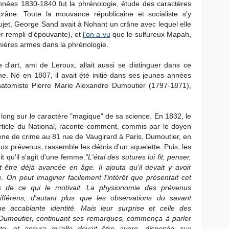
nées 1830-1840 fut la phrénologie, étude des caractères
râne. Toute la mouvance républicaine et socialiste s'y
sujet, George Sand avait à Nohant un crâne avec lequel elle
nier rempli d'épouvante), et
l'on a vu
que le sulfureux Mapah,
remières armes dans la phrénologie.
e d'art, ami de Leroux, allait aussi se distinguer dans ce
. Né en 1807, il avait été initié dans ses jeunes années
'anatomiste Pierre Marie Alexandre Dumoutier (1797-1871),
long sur le caractère "magique" de sa science. En 1832, le
article du National, raconte comment, commis par le doyen
ène de crime au 81 rue de Vaugirard à Paris, Dumoutier, en
ux prévenus, rassemble les débris d'un squelette. Puis, les
it qu'il s'agit d'une femme.
"L'étal des sutures lui fit, penser,
être déjà avancée en âge. Il ajouta qu'il devait y avoir
. On peut imaginer facilement l'intérêt que présentait cet
s de ce qui le motivait. La physionomie des prévenus
différens, d'autant plus que les observations du savant
e accablante identité. Mais leur surprise et celle des
 Dumoutier, continuant ses remarques, commença à parler
te, et assura qu'elle devait être avare, disposée aux