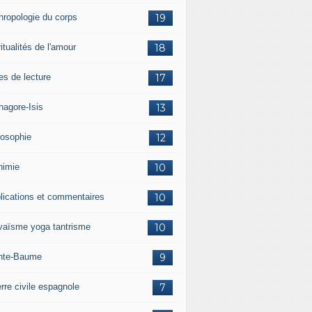
hropologie du corps
19
itualités de l'amour
18
es de lecture
17
hagore-Isis
13
losophie
12
himie
10
lications et commentaires
10
vaïsme yoga tantrisme
10
nte-Baume
9
rre civile espagnole
7