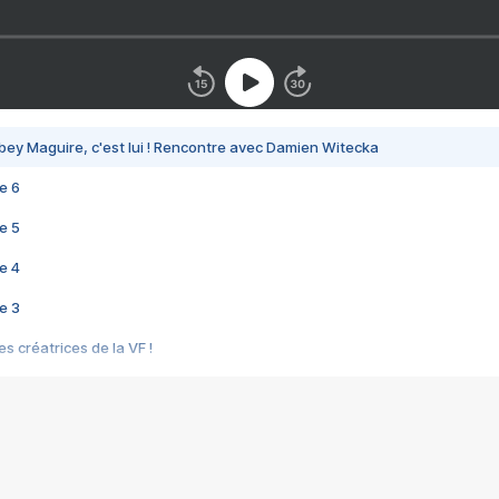
bey Maguire, c'est lui ! Rencontre avec Damien Witecka
e 6
e 5
e 4
e 3
s créatrices de la VF !
e 2
e 1
e Mektoub My Love arrive enfin ! Rencontre avec Shaïn Boumedine et Sal