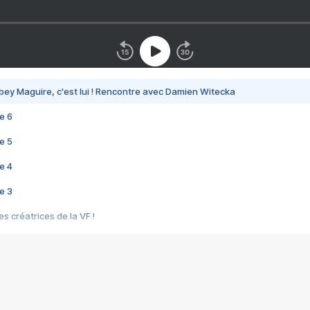
bey Maguire, c'est lui ! Rencontre avec Damien Witecka
e 6
e 5
e 4
e 3
s créatrices de la VF !
e 2
e 1
e Mektoub My Love arrive enfin ! Rencontre avec Shaïn Boumedine et Sal