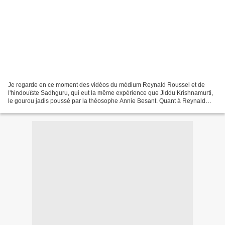
Je regarde en ce moment des vidéos du médium Reynald Roussel et de
l'hindouïste Sadhguru, qui eut la même expérience que Jiddu Krishnamurti,
le gourou jadis poussé par la théosophe Annie Besant. Quant à Reynald
Roussel, que j'ai cité dans mon livre sur...