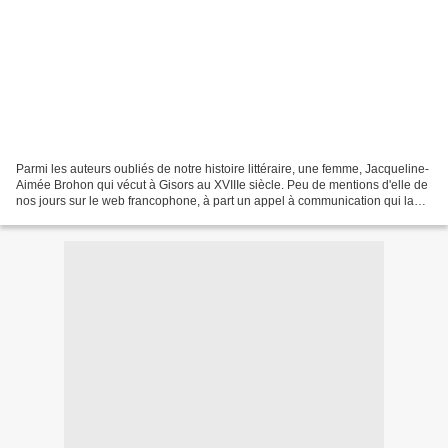
Parmi les auteurs oubliés de notre histoire littéraire, une femme, Jacqueline-
Aimée Brohon qui vécut à Gisors au XVIIIe siècle. Peu de mentions d'elle de
nos jours sur le web francophone, à part un appel à communication qui la
décrit comme ayant "succombé...