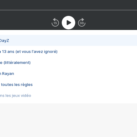
 DayZ
 a 13 ans (et vous l'avez ignoré)
e (littéralement)
im Rayan
 toutes les règles
s les jeux vidéo
us choquant de Rockstar ? - Le scandale BULLY
e plus moche de Steam
du RÊVE tourne au CAUCHEMAR