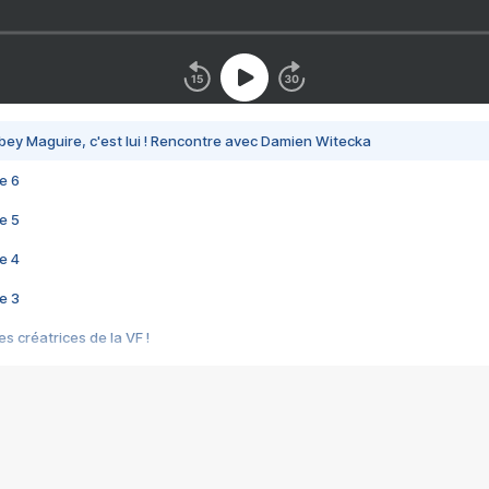
bey Maguire, c'est lui ! Rencontre avec Damien Witecka
e 6
e 5
e 4
e 3
s créatrices de la VF !
e 2
e 1
e Mektoub My Love arrive enfin ! Rencontre avec Shaïn Boumedine et Sal