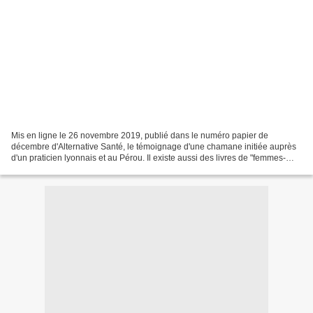
Mis en ligne le 26 novembre 2019, publié dans le numéro papier de
décembre d'Alternative Santé, le témoignage d'une chamane initiée auprès
d'un praticien lyonnais et au Pérou. Il existe aussi des livres de "femmes-
médecines" initiées en Mongolie ou auprès...