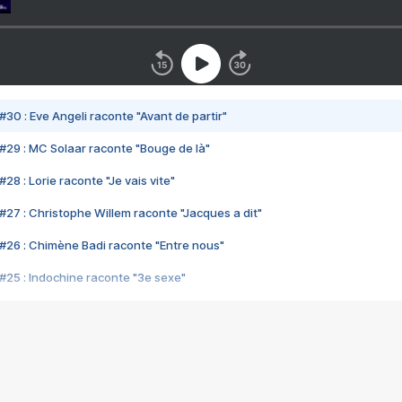
#30 : Eve Angeli raconte "Avant de partir"
#29 : MC Solaar raconte "Bouge de là"
28 : Lorie raconte "Je vais vite"
#27 : Christophe Willem raconte "Jacques a dit"
#26 : Chimène Badi raconte "Entre nous"
#25 : Indochine raconte "3e sexe"
#24 : Zaho raconte "C'est chelou"
#23 : Patrick Bruel raconte "Au café des délices"
#22 : Kyo raconte "Le chemin"