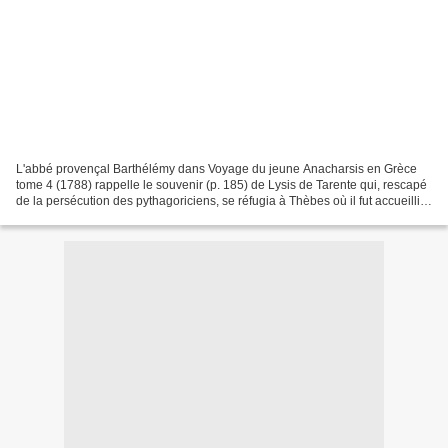
L'abbé provençal Barthélémy dans Voyage du jeune Anacharsis en Grèce
tome 4 (1788) rappelle le souvenir (p. 185) de Lysis de Tarente qui, rescapé
de la persécution des pythagoriciens, se réfugia à Thèbes où il fut accueilli
par Polymnis et fut l'éducateur...