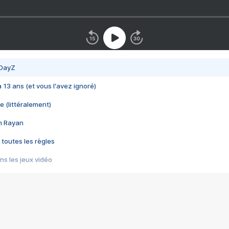
 DayZ
 a 13 ans (et vous l'avez ignoré)
e (littéralement)
im Rayan
 toutes les règles
s les jeux vidéo
us choquant de Rockstar ? - Le scandale BULLY
e plus moche de Steam
du RÊVE tourne au CAUCHEMAR