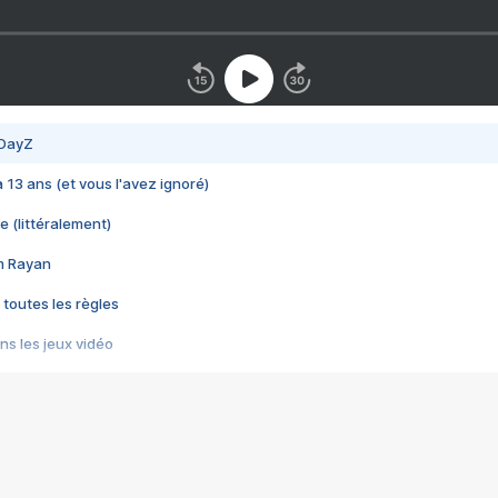
 DayZ
 a 13 ans (et vous l'avez ignoré)
e (littéralement)
im Rayan
 toutes les règles
s les jeux vidéo
us choquant de Rockstar ? - Le scandale BULLY
e plus moche de Steam
du RÊVE tourne au CAUCHEMAR