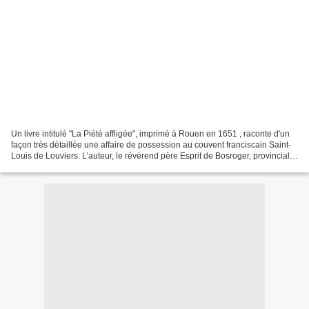
Un livre intitulé "La Piété affligée", imprimé à Rouen en 1651 , raconte d'un
façon très détaillée une affaire de possession au couvent franciscain Saint-
Louis de Louviers. L’auteur, le révérend père Esprit de Bosroger, provincial
des RR. PP. capucins...