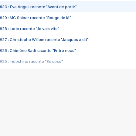
#30 : Eve Angeli raconte "Avant de partir"
#29 : MC Solaar raconte "Bouge de là"
28 : Lorie raconte "Je vais vite"
#27 : Christophe Willem raconte "Jacques a dit"
#26 : Chimène Badi raconte "Entre nous"
#25 : Indochine raconte "3e sexe"
#24 : Zaho raconte "C'est chelou"
#23 : Patrick Bruel raconte "Au café des délices"
#22 : Kyo raconte "Le chemin"
#21 : Nolwenn Leroy raconte "Cassé"
#20 : Patrick Hernandez raconte "Born to be alive"
#19 : Lorie raconte "Près de moi"