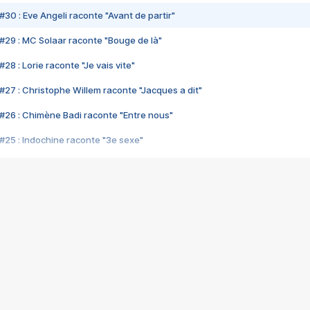
#30 : Eve Angeli raconte "Avant de partir"
#29 : MC Solaar raconte "Bouge de là"
28 : Lorie raconte "Je vais vite"
#27 : Christophe Willem raconte "Jacques a dit"
#26 : Chimène Badi raconte "Entre nous"
#25 : Indochine raconte "3e sexe"
#24 : Zaho raconte "C'est chelou"
#23 : Patrick Bruel raconte "Au café des délices"
#22 : Kyo raconte "Le chemin"
#21 : Nolwenn Leroy raconte "Cassé"
#20 : Patrick Hernandez raconte "Born to be alive"
#19 : Lorie raconte "Près de moi"