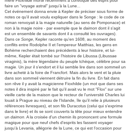
mère Fioxhilde morte récemment a convoqué des esprit pour
faire un "voyage astral" jusqu'à la Lune...
Cet événement donna envie à Kepler de préciser sous forme de
notes ce qu'il avait voulu expliquer dans le Songe : le code de ce
roman renvoyait à la magie naturelle (au sens de Pomponace) et
non à la magie noire - par exemple que le
daimon
dont il s'agit
est un ensemble de savants dont il a consulté les ouvrages).
Dans ce
Songe
, Kepler raconte qu'en 1608, au moment des
conflits entre Rodolphe II et l'empereur Matthias, les gens en
Bohème recherchaient des précédents à leur histoire, et lui-
même, Kepler était tombé sur l'histoire de Libussa (Libussae
viraginis), la mère légendaire du peuple tchèque, célèbre pour sa
magie. Un jour il s'endort et il lui semble lire dans son sommeil un
livre acheté à la foire de Francfort. Mais alors le vent et la pluie
dans son sommeil viennent détruire la fin du livre. En fait dans
son rêve il y avait la magicienne Fioxhilde (un mot que dans ses
notes il dira inspiré par le fait qu'il avait vu le mot "Flox" sur une
vieille carte de la maison que le recteur de l'université Charles lui
louait à Prague au niveau de l'Islande, île qu'il relie à plusieurs
références livresques), et son fils Duracotus (celui qui s'exprime
dans le livre) et ils se sont couverts la tête pour mieux entendre
un
daimon
. A la croisée d'un chemin ils prononcent une formule
magique pour que neuf chefs d'esprits les fassent voyager
jusqu'à Levania, allégorie de la Lune, ce qui est l'occasion pour