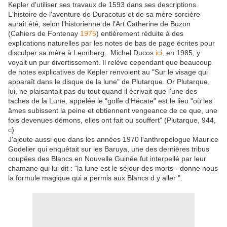
Kepler d'utiliser ses travaux de 1593 dans ses descriptions.
L'histoire de l'aventure de Duracotus et de sa mère sorcière
aurait été, selon l'historienne de l'Art Catherine de Buzon
(Cahiers de Fontenay
1975
) entièrement réduite à des
explications naturelles par les notes de bas de page écrites pour
disculper sa mère à Leonberg. Michel Ducos
ici
, en 1985, y
voyait un pur divertissement. Il relève cependant que beaucoup
de notes explicatives de Kepler renvoient au "Sur le visage qui
apparaît dans le disque de la lune" de Plutarque. Or Plutarque,
lui, ne plaisantait pas du tout quand il écrivait que l'une des
taches de la Lune, appelée le "golfe d'Hécate" est le lieu "où les
âmes subissent la peine et obtiennent vengeance de ce que, une
fois devenues démons, elles ont fait ou souffert" (Plutarque, 944,
c).
J'ajoute aussi que dans les années 1970 l'anthropologue Maurice
Godelier qui enquêtait sur les Baruya, une des dernières tribus
coupées des Blancs en Nouvelle Guinée fut interpellé par leur
chamane qui lui dit : "la lune est le séjour des morts - donne nous
la formule magique qui a permis aux Blancs d y aller ".