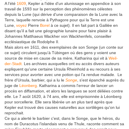
A l'été
1609
, Kepler a l'idée d'un alunissage en appendice à son
travail de 1593 sur la perception des phénomènes célestes
depuis la Lune (qui dérive d'une comparaison de la Lune avec la
Terre, laquelle renvoie à Pythagore pour qui la Terre est une
Lune,
voyez
Pierre
Borel
à ce sujet). Il en fait part à Galilée en
disant qu'il a fait une géographie lunaire pour faire plaisir à
Johannes Matthaeus Wackher von Wackhenfels, conseiller
ecclésiastique de Rodolphe II.
Mais alors en 1611, des exemplaires de son Songe (un conte sur
ce sujet) circulent jusqu'à Tübingen où des gens y voient une
source de mise en cause de sa mère, Katharina qui vit à
Weil-
der-Stadt.
Les archives auxquelles ont eu accès divers auteurs
expliquent qu'une certaine Ursula Rheinhold a eu recours à ses
services pour avorter avec une potion qui l'a rendue malade. Le
frère d'Ursula, barbier, qui a lu le
Songe
, s'est épanché auprès du
juge de
Léonberg
. Katharina a commis l'erreur de lancer un
procès en diffamation, et alors les langues se sont déliées contre
elle. Le 7 août 1620, à 74 ans, elle est emprisonnée à Léonberg
pour sorcellerie. Elle sera libérée un an plus tard après que
Kepler eut trouvé des causes naturelles aux sortilèges qu'on lui
reprochait.
Ce qui a alerté le barbier c'est, dans le Songe, que le héros, du
nom de Duracotus l'islandais venu de Thule, raconte comment sa